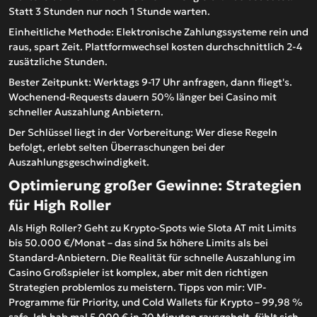
Statt 3 Stunden nur noch 1 Stunde warten.
Einheitliche Methode: Elektronische Zahlungssysteme rein und
raus, spart Zeit. Plattformwechsel kosten durchschnittlich 2-4
zusätzliche Stunden.
Bester Zeitpunkt: Werktags 9-17 Uhr anfragen, dann fliegt's.
Wochenend-Requests dauern 50% länger bei Casino mit
schneller Auszahlung Anbietern.
Der Schlüssel liegt in der Vorbereitung: Wer diese Regeln
befolgt, erlebt selten Überraschungen bei der
Auszahlungsgeschwindigkeit.
Optimierung großer Gewinne: Strategien
für High Roller
Als High Roller? Geht zu Krypto-Spots wie Slota AT mit Limits
bis 50.000 €/Monat – das sind 5x höhere Limits als bei
Standard-Anbietern. Die Realität für schnelle Auszahlung im
Casino Großspieler ist komplex, aber mit den richtigen
Strategien problemlos zu meistern. Tipps von mir: VIP-
Programme für Priority, und Cold Wallets für Krypto – 99,98 %
safe. Ich hab mal 5.000 € in 20 Minuten rausgeholt, fühlt sich