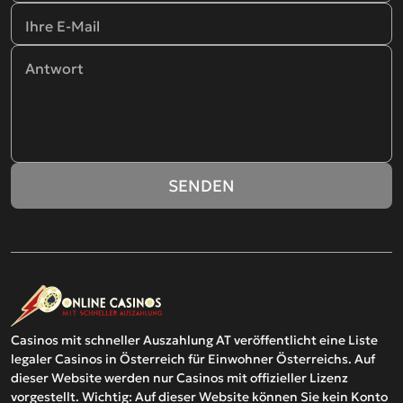
Ihre E-Mail
Antwort
SENDEN
Casinos mit schneller Auszahlung AT veröffentlicht eine Liste
legaler Casinos in Österreich für Einwohner Österreichs. Auf
dieser Website werden nur Casinos mit offizieller Lizenz
vorgestellt. Wichtig: Auf dieser Website können Sie kein Konto