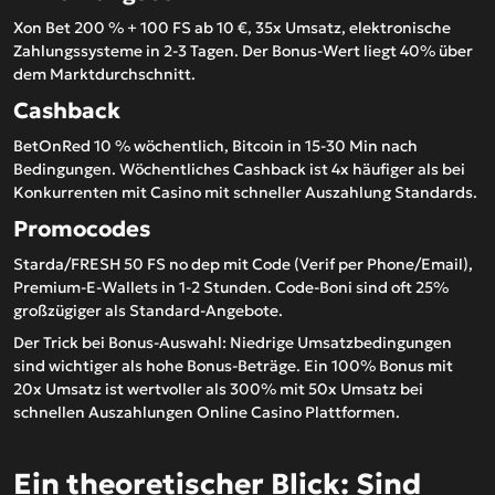
Xon Bet 200 % + 100 FS ab 10 €, 35x Umsatz, elektronische
Zahlungssysteme in 2-3 Tagen. Der Bonus-Wert liegt 40% über
dem Marktdurchschnitt.
Cashback
BetOnRed 10 % wöchentlich, Bitcoin in 15-30 Min nach
Bedingungen. Wöchentliches Cashback ist 4x häufiger als bei
Konkurrenten mit Casino mit schneller Auszahlung Standards.
Promocodes
Starda/FRESH 50 FS no dep mit Code (Verif per Phone/Email),
Premium-E-Wallets in 1-2 Stunden. Code-Boni sind oft 25%
großzügiger als Standard-Angebote.
Der Trick bei Bonus-Auswahl: Niedrige Umsatzbedingungen
sind wichtiger als hohe Bonus-Beträge. Ein 100% Bonus mit
20x Umsatz ist wertvoller als 300% mit 50x Umsatz bei
schnellen Auszahlungen Online Casino Plattformen.
Ein theoretischer Blick: Sind