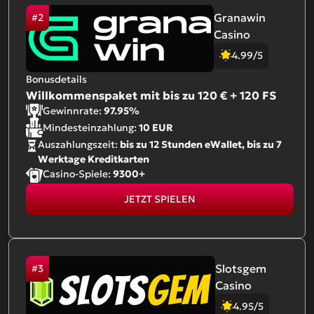
Mobile Plattformen:
Granawin
Casino
4.99/5
Bonusdetails
Willkommenspaket mit bis zu 120 € + 120 FS
Gewinnrate:
97.95%
Mindesteinzahlung:
10 EUR
Auszahlungszeit:
bis zu 12 Stunden eWallet, bis zu 7
Werktage Kreditkarten
Casino-Spiele:
9300+
JETZT SPIELEN
Spieltypen:
Anbieter:
Zahlungsmethoden:
Mobile Plattformen:
Slotsgem
Casino
4.95/5