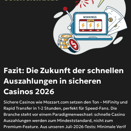
Fazit: Die Zukunft der schnellen
Auszahlungen in sicheren
Casinos 2026
Sichere Casinos wie Mozzart.com setzen den Ton – MiFinity und
Rapid Transfer in 1-2 Stunden, perfekt für Speed-Fans. Die
Branche steht vor einem Paradigmenwechsel: schnelle Casino
Auszahlungen werden zum Mindeststandard, nicht zum
Premium-Feature. Aus unseren Juli-2026-Tests: Minimale Verif