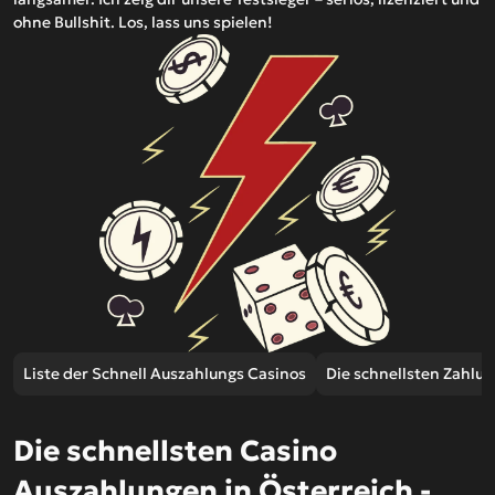
ohne Bullshit. Los, lass uns spielen!
Liste der Schnell Auszahlungs Casinos
Die schnellsten Zahl
Die schnellsten Casino
Auszahlungen in Österreich -