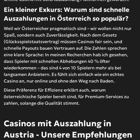
Ein kleiner Exkurs: Warum sind schnelle
Auszahlungen in Österreich so populär?
Weil wir Österreicher pragmatisch sind – wir wollen nicht nur
Spaß, sondern auch Zuverlässigkeit. Nach dem Gesetz
(Glücksspielstaatsvertrag) müssen Casinos fair sein, und
schnelle Payouts bauen Vertrauen auf. Die Zahlen sprechen
eine klare Sprache: In meinen Recherchen hab ich gesehen,
dass Spieler mit schnellen Abhebungen 40 % öfter
wiederkommen – das sind 4 von 10 Spielern mehr als bei
langsamen Anbietern. Es fühlt sich einfach wie ein echtes
Casino an, nur online und ohne den Weg nach Baden.
Diese Präferenz für Effizienz erklärt auch, warum
österreichische Spieler bereit sind, für Premium-Services zu
zahlen, solange die Qualität stimmt.
Casinos mit Auszahlung in
Austria - Unsere Empfehlungen