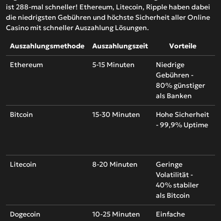
ist 288-mal schneller! Ethereum, Litecoin, Ripple haben dabei
die niedrigsten Gebühren und höchste Sicherheit aller Online
Casino mit schneller Auszahlung Lösungen.
Auszahlungsmethode
Auszahlungszeit
Vorteile
Ethereum
5-15 Minuten
Niedrige
1
Gebühren -
80% günstiger
(
als Banken
Bitcoin
15-30 Minuten
Hohe Sicherheit
2
- 99,9% Uptime
M
A
Litecoin
8-20 Minuten
Geringe
9
Volatilität -
(
40% stabiler
als Bitcoin
Dogecoin
10-25 Minuten
Einfache
6