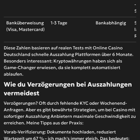
- 
St
Banküberweisung
1-3 Tage
Bankabhängig
Si
(Visa, Mastercard)
la
Re
Diese Zahlen basieren auf realen Tests mit Online Casino
Deutschland schnelle Auszahlung Plattformen über 6 Monate.
Besonders interessant: Kryptowährungen haben sich als
Game-Changer erwiesen, da sie komplett automatisiert
ablaufen.
Wie du Verzögerungen bei Auszahlungen
vermeidest
Verzögerungen? Oft durch fehlende KYC oder Wochenend-
Anfragen. Aber es gibt bewährte Strategien, um bei Casino mit
sofortiger Auszahlung Anbietern maximale Geschwindigkeit zu
erreichen. Meine Tipps aus der Praxis:
Vorab-Verifizierung: Dokumente hochladen, reduziert
Wartezeit um 67 % – ich mach's immer gleich. Das bedeutet: