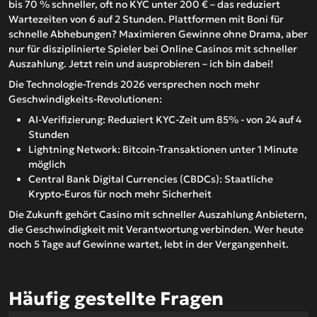
bis 70 % schneller, oft no KYC unter 200 € – das reduziert
Wartezeiten von 6 auf 2 Stunden. Plattformen mit Boni für
schnelle Abhebungen? Maximieren Gewinne ohne Drama, aber
nur für disziplinierte Spieler bei Online Casinos mit schneller
Auszahlung. Jetzt rein und ausprobieren – ich bin dabei!
Die Technologie-Trends 2026 versprechen noch mehr
Geschwindigkeits-Revolutionen:
AI-Verifizierung: Reduziert KYC-Zeit um 85% - von 24 auf 4
Stunden
Lightning Network: Bitcoin-Transaktionen unter 1 Minute
möglich
Central Bank Digital Currencies (CBDCs): Staatliche
Krypto-Euros für noch mehr Sicherheit
Die Zukunft gehört Casino mit schneller Auszahlung Anbietern,
die Geschwindigkeit mit Verantwortung verbinden. Wer heute
noch 5 Tage auf Gewinne wartet, lebt in der Vergangenheit.
Häufig gestellte Fragen